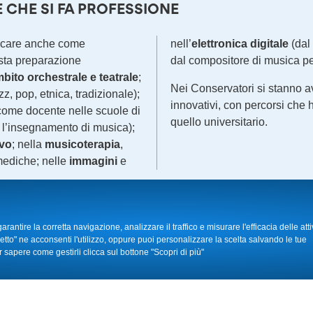
E CHE SI FA PROFESSIONE
ticare anche come
nell’
elettronica digitale
(dal
iusta preparazione
dal compositore di musica per
bito orchestrale e teatrale
;
Nei Conservatori si stanno a
zz, pop, etnica, tradizionale);
innovativi, con percorsi che 
ome docente nelle scuole di
quello universitario.
o l’insegnamento di musica);
ivo
; nella
musicoterapia
,
mediche; nelle
immagini
e
LA TUA PASSIONE IN PROFESSIONE!
a la possibilità concreta di
eventi, mostre, luoghi di cult
garantire la corretta navigazione, analizzare il traffico e misurare l'efficacia delle atti
tto" ne acconsenti l'utilizzo, oppure puoi personalizzare la scelta salvando le tue
tere al centro il talento
territorio.
 sapere come gestirli clicca sul bottone "Scopri di più"
 l’Accademia di arte
Con lo studio delle
Nuove te
 cultura, ricerca e
prodotti audiovisivi, installa
professionalità nell’industri