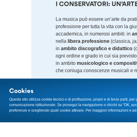
I CONSERVATORI: UN’ART
La musica può essere un’arte da pra
professione per tutta la vita con la g
accademica, in numerosi ambiti: in
am
nella
libera professione
(classica, ja
in
ambito discografico e didattico
(c
ogni ordine e grado in cui sia previst
in ambito
musicologico e composit
che coniuga conoscenze musicali e 
ACCADEMIE: TRASFORMA 
Cookies
L’universo delle Accademie rappresent
Questo sito utilizza cookie tecnici e di profilazione, propri e di terze parti, per 
comunicazione istituzionale. Se prosegui la navigazione o clicchi su "OK, acce
trovare un lavoro che non rinunci a met
preferenze e scegliendo quali cookie attivare. Per maggiori informazioni e per
artistico; le Accademie di Belle Arti e
drammatica che uniscono
creatività,
produzione
.