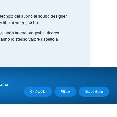
 tecnico del suono al sound designer,
 film ai videogiochi).
vviando anche progetti di ricerca
hanno lo stesso valore rispetto a
ura, musei e beni culturali del
vità di
OK Accetto
Rifiuto
Scopri di più
cnologie dell’arte
si realizzano
zioni multimediali e per le nuove
a della comunicazione e