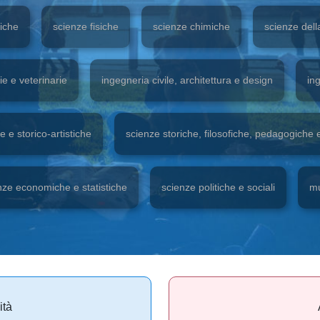
iche
scienze fisiche
scienze chimiche
scienze dell
ie e veterinarie
ingegneria civile, architettura e design
ing
ie e storico-artistiche
scienze storiche, filosofiche, pedagogiche 
nze economiche e statistiche
scienze politiche e sociali
mu
ità